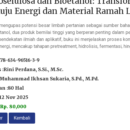
selulosa dan Bioetanol: Transf
uju Energi dan Material Ramah 
 mengupas potensi besar limbah pertanian sebagai sumber baha
tanol, dua produk bernilai tinggi yang berperan penting dalam 
pendekatan ilmiah dan aplikatif, buku ini menjelaskan proses k
nergi, mencakup tahapan pretreatment, hidrolisis, fermentasi, hin
78-634-96516-3-9
 :Rini Perdana, S.Si., M.Sc.
 :Muhammad Ikhsan Sukaria, S.Pd., M.Pd.
n :80 Hal
:12 Nov 2025
Rp. 80,000
er
Kembali