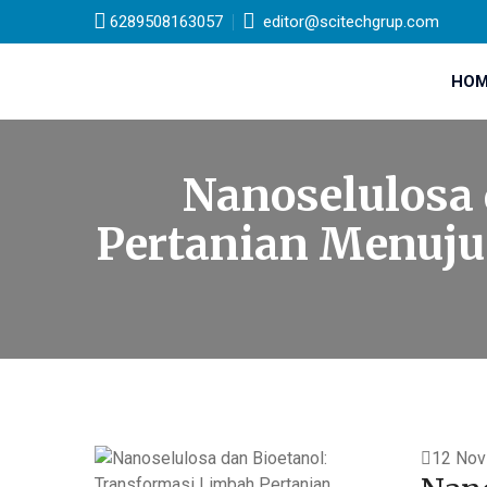
6289508163057
editor@scitechgrup.com
HOM
Nanoselulosa 
Pertanian Menuju
12 Nov