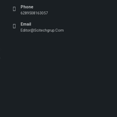
Phone
n
6289508163057
Email
Editor@scitechgrup.com
f