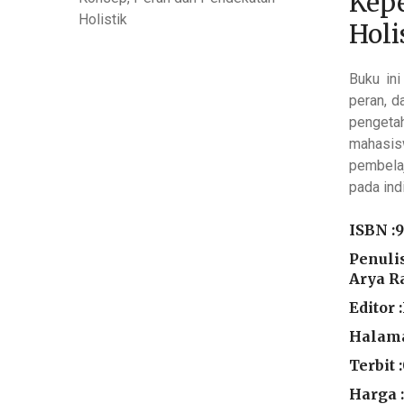
Kepe
Holi
Buku in
peran, d
pengeta
mahasis
pembelaj
pada ind
ISBN :
9
Penulis
Arya Ra
Editor 
Halama
Terbit 
Harga :