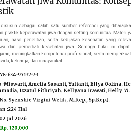
rawatan Jiwa Komunitas: Konsep
stik
i disusun sebagai salah satu sumber referensi yang dihara
an praktik keperawatan jiwa dengan setting komunitas. Materi 
huan, hasil penelitian, serta kebijakan kesehatan yang rele
wa dan pemerhati kesehatan jiwa. Semoga buku ini dapa
aran, meningkatkan kompetensi profesional, serta memperkuat
ividu, keluarga, dan masyarakat.
78-634-97137-7-1
 :Miswarti, Amelia Susanti, Yulianti, Ellya Qolina, 
madia, Izzatul Fithriyah, Kellyana Irawati, Helly M.
:Ns. Syenshie Virgini Wetik, M.Kep., Sp.Kep.J.
n :224 Hal
:02 Jul 2026
Rp. 120,000