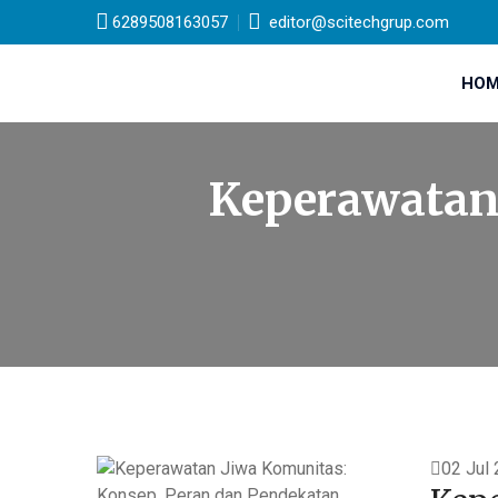
6289508163057
editor@scitechgrup.com
HOM
Keperawatan 
02 Jul