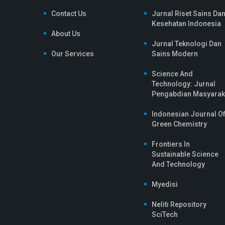
Contact Us
Jurnal Riset Sains Da
Kesehatan Indonesia
About Us
Jurnal Teknologi Dan
Our Services
Sains Modern
Science And
Technology: Jurnal
Pengabdian Masyarak
Indonesian Journal O
Green Chemistry
Frontiers In
Sustainable Science
And Technology
Myedisi
Neliti Repository
SciTech