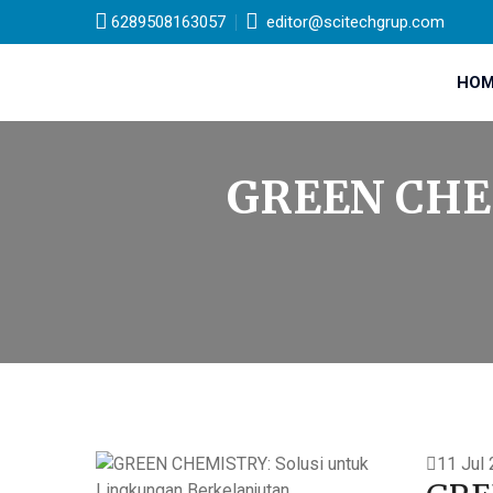
6289508163057
editor@scitechgrup.com
HOM
GREEN CHEM
11 Jul