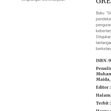
GRE
Buku "G
pendeka
pengura
keberlan
Ditujuka
tantang
berkelan
ISBN :
9
Penulis
Muhamm
Maida,
Editor 
Halama
Terbit 