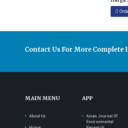
Harga :
Ord
Contact Us For More Complete 
MAIN MENU
APP
About Us
Asian Journal Of
Environmental
Home
Research