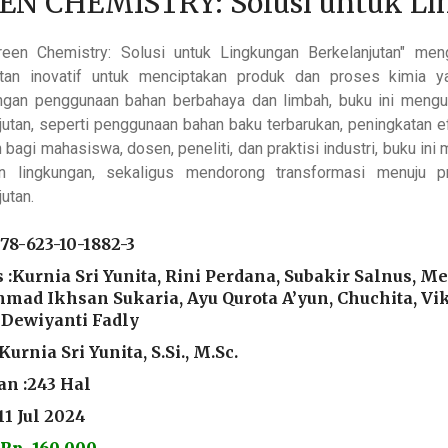
EN CHEMISTRY: Solusi untuk Li
reen Chemistry: Solusi untuk Lingkungan Berkelanjutan" meng
tan inovatif untuk menciptakan produk dan proses kimia y
ngan penggunaan bahan berbahaya dan limbah, buku ini mengu
jutan, seperti penggunaan bahan baku terbarukan, peningkatan e
n bagi mahasiswa, dosen, peneliti, dan praktisi industri, buku in
an lingkungan, sekaligus mendorong transformasi menuju p
jutan.
78-623-10-1882-3
 :Kurnia Sri Yunita, Rini Perdana, Subakir Salnus, M
ad Ikhsan Sukaria, Ayu Qurota A’yun, Chuchita, Vika
 Dewiyanti Fadly
:Kurnia Sri Yunita, S.Si., M.Sc.
n :243 Hal
:11 Jul 2024