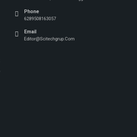
Phone
n
6289508163057
Email
Editor@scitechgrup.com
f